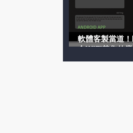
ANDROID APP
軟體客製當道！R
合WiFi替您的