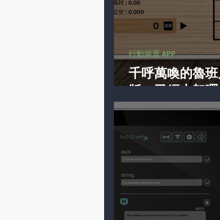
行動裝置 APP
千呼萬喚的魯班
版」已經上架囉