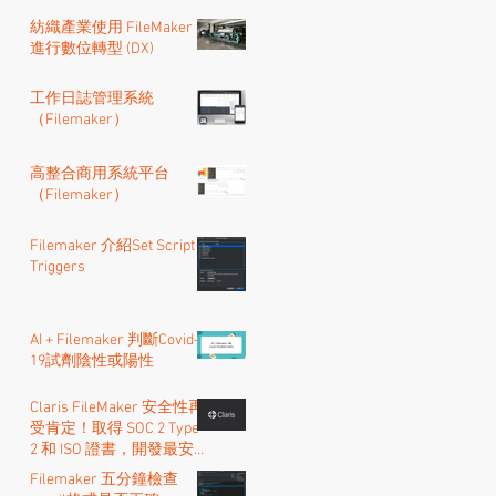
紡織產業使用 FileMaker
進行數位轉型 (DX)
工作日誌管理系統
（Filemaker）
高整合商用系統平台
（Filemaker）
Filemaker 介紹Set Script
Triggers
AI + Filemaker 判斷Covid-
19試劑陰性或陽性
Claris FileMaker 安全性再
受肯定！取得 SOC 2 Type
2 和 ISO 證書，開發最安全
的的低程式碼系統
Filemaker 五分鐘檢查