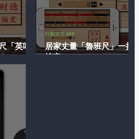
行動裝置 APP
尺「英吋
居家丈量「魯班尺」一把
！
搞定～