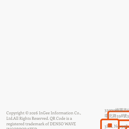
32070桃園
Copyright © 2026 InGee Information Co.,
環北路398號3F
Ltd.
All Rights Reserved.
QR Code is a
registered trademark of DENSO WAVE
3F.-1, No. 398