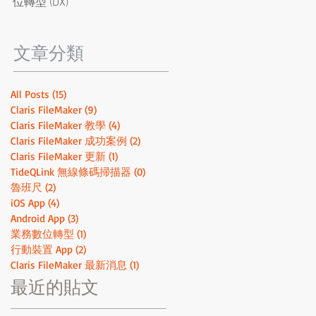
位轉型 (DX)
定！取得 SOC 2 Type 2 和 ISO
證書，開發最安全的的低程式
碼系統
​文章分類
All Posts
(15)
15 篇文章
Claris FileMaker
(9)
9 篇文章
Claris FileMaker 教學
(4)
4 篇文章
Claris FileMaker 成功案例
(2)
2 篇文章
Claris FileMaker 更新
(1)
1 篇文章
TideQLink 無線條碼掃描器
(0)
0 篇文章
魯班尺
(2)
2 篇文章
iOS App
(4)
4 篇文章
Android App
(3)
3 篇文章
業務數位轉型
(1)
1 篇文章
行動裝置 App
(2)
2 篇文章
Claris FileMaker 最新消息
(1)
1 篇文章
最近的貼文