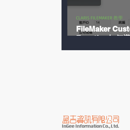
CLARIS FILEMAKER 教學
FileMaker Cus
Function如