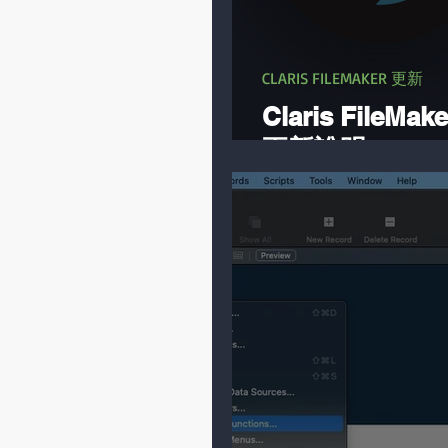
CLARIS FILEMAKER 更新
Claris FileMake
更新說明