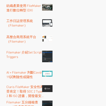
紡織產業使用 FileMaker
進行數位轉型 (DX)
工作日誌管理系統
（Filemaker）
高整合商用系統平台
（Filemaker）
Filemaker 介紹Set Script
Triggers
AI + Filemaker 判斷Covid-
19試劑陰性或陽性
Claris FileMaker 安全性再
受肯定！取得 SOC 2 Type
2 和 ISO 證書，開發最安全
的的低程式碼系統
Filemaker 五分鐘檢查