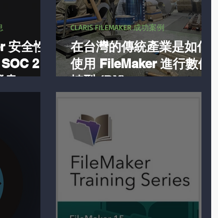
息
CLARIS FILEMAKER 成功案例
ker 安全性
在台灣的傳統產業是如何
OC 2
使用 FileMaker 進行數位
O 證書，開
轉型 (DX)
程式碼系