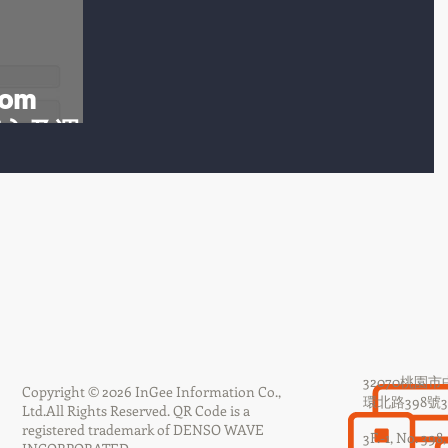
tom
何導入及運用
32070桃園
Copyright © 2026 InGee Information Co.,
環北路398號3F
Ltd.
All Rights Reserved.
QR Code is a
registered trademark of DENSO WAVE
3F.-1, No. 398