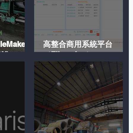
例
eMaker
高整合商用系統平台
X)
（Filemaker）