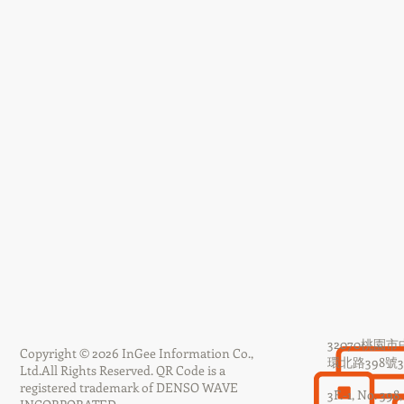
32070桃園
Copyright © 2026 InGee Information Co.,
環北路398號3F
Ltd.
All Rights Reserved.
QR Code is a
registered trademark of DENSO WAVE
3F.-1, No. 398