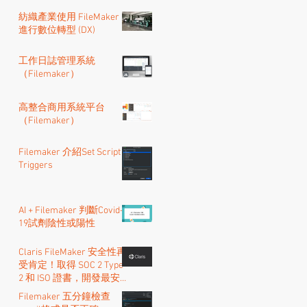
紡織產業使用 FileMaker
進行數位轉型 (DX)
工作日誌管理系統
（Filemaker）
高整合商用系統平台
（Filemaker）
Filemaker 介紹Set Script
Triggers
AI + Filemaker 判斷Covid-
19試劑陰性或陽性
Claris FileMaker 安全性再
受肯定！取得 SOC 2 Type
2 和 ISO 證書，開發最安全
的的低程式碼系統
Filemaker 五分鐘檢查