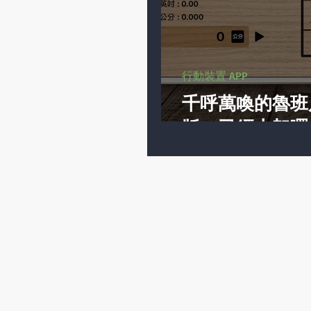
行動裝置 APP
千呼萬喚的魯班
版」已經上架囉