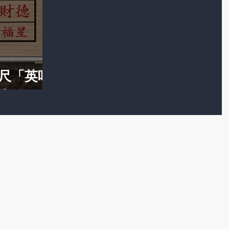
尺「英吋
！