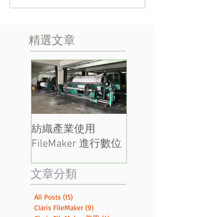
精選文章
紡織產業使用
AI + Filemaker 判斷
FileMaker 進行數位
Covid-19試劑陰性
轉型 (DX)
陽性
​文章分類
All Posts
(15)
15 篇文章
Claris FileMaker
(9)
9 篇文章