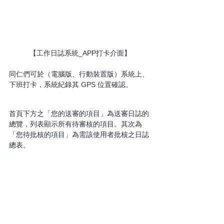
【工作日誌系統_APP打卡介面】
同仁們可於（電腦版、行動裝置版）系統上、
下班打卡，系統紀錄其 GPS 位置確認。
首頁下方之「您的送審的項目」為送審日誌的
總覽，列表顯示所有待審核的項目。其次為
「您待批核的項目」為需該使用者批核之日誌
總表。