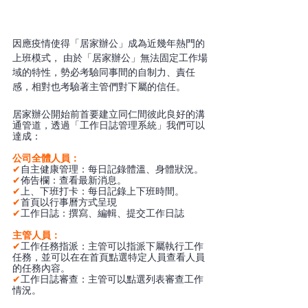
因應疫情使得「居家辦公」成為近幾年熱門的
上班模式， 由於「居家辦公」無法固定工作場
域的特性，勢必考驗同事間的自制力、責任
感，相對也考驗著主管們對下屬的信任。
居家辦公開始前首要建立同仁間彼此良好的溝
通管道，透過「工作日誌管理系統」我們可以
達成：
公司全體人員：
✔
自主健康管理：每日記錄體溫、身體狀況。
✔
佈告欄：查看最新消息。
✔
上、下班打卡：每日記錄上下班時間。
✔
首頁以行事曆方式呈現
✔
工作日誌：撰寫、編輯、提交工作日誌
主管人員：
✔
工作任務指派：主管可以指派下屬執行工作
任務，並可以在在首頁點選特定人員查看人員
的任務內容。
✔
工作日誌審查：主管可以點選列表審查工作
情況。