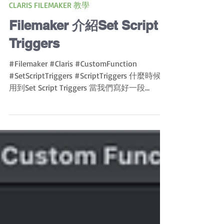
CLARIS FILEMAKER 教學
Filemaker 介紹Set Script
Triggers
#Filemaker #Claris #CustomFunction
#SetScriptTriggers #ScriptTriggers 什麼時候會
用到Set Script Triggers 當我們寫好一段
Script...