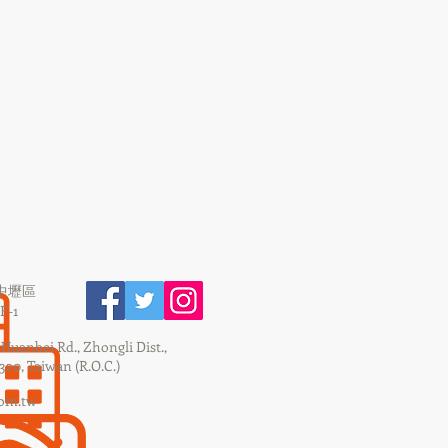
市中壢區
-1
, Huanbei Rd., Zhongli Dist.,
320, Taiwan (R.O.C.)
com.tw