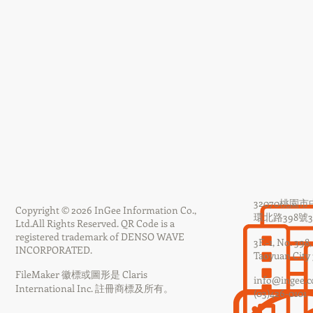
32070桃園
Copyright © 2026 InGee Information Co.,
環北路398號3F
Ltd.
All Rights Reserved.
QR Code is a
registered trademark of DENSO WAVE
3F.-1, No. 398
INCORPORATED.
Taoyuan City 
FileMaker 徽標或圖形是 Claris
info@ingee.
International Inc. 註冊商標及所有。
(03)426-0101